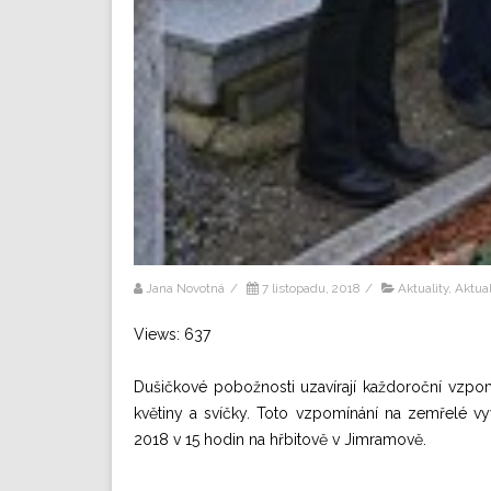
Jana Novotná
/
7 listopadu, 2018
/
Aktuality
,
Aktua
Views: 637
Dušičkové pobožnosti uzavírají každoroční vzpom
květiny a svíčky. Toto vzpomínání na zemřelé vy
2018 v 15 hodin na hřbitově v Jimramově.