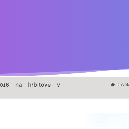
2018 na hřbitově v
Dušičk