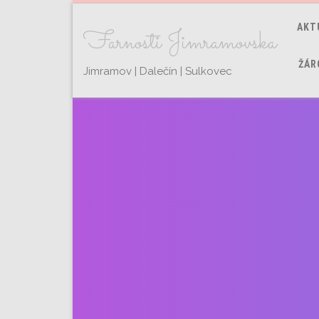
AKT
Farnosti Jimramovska
ŽÁR
Jimramov | Dalečín | Sulkovec