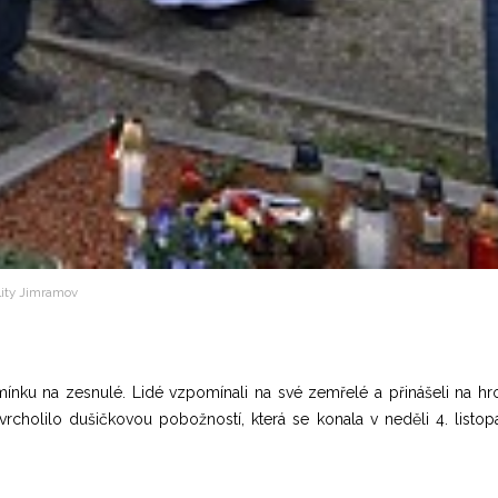
lity Jimramov
ínku na zesnulé. Lidé vzpomínali na své zemřelé a přinášeli na h
vrcholilo dušičkovou pobožností, která se konala v neděli 4. listo