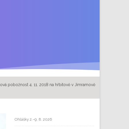
ová pobožnost 4. 11. 2018 na hřbitově v Jimramově
Ohlášky 2.–9. 8. 2026