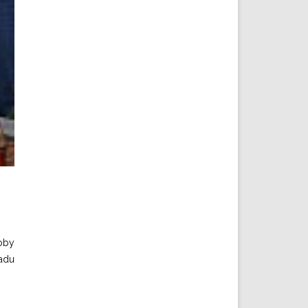
roby
padu