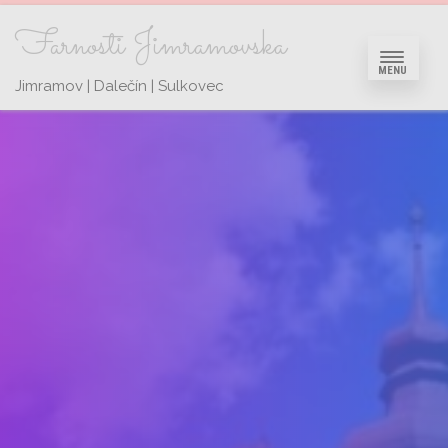
Farnosti Jimramovska
MENU
Jimramov | Dalečín | Sulkovec