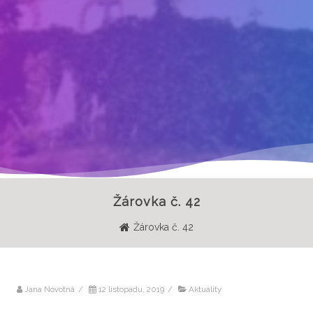
Žárovka č. 42
Žárovka č. 42
Jana Novotná
/
12 listopadu, 2019
/
Aktuality