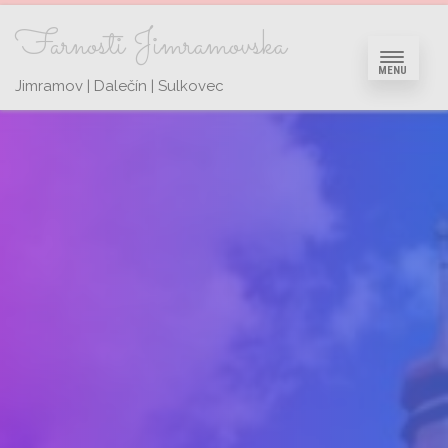
Farnosti Jimramovska
MENU
Jimramov | Dalečín | Sulkovec