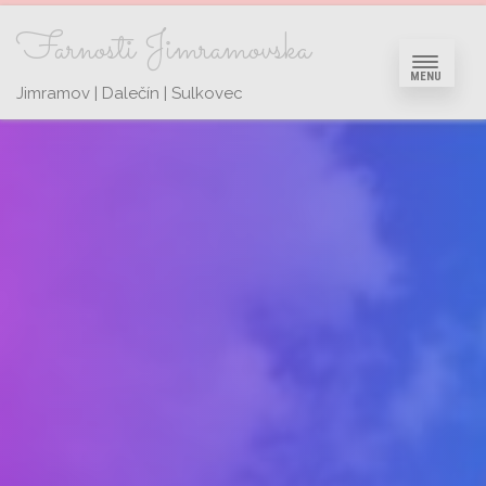
Farnosti Jimramovska
MENU
Jimramov | Dalečín | Sulkovec