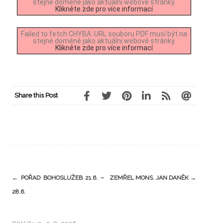
stejné doméně jako aktuální webové stránky.
Klikněte zde pro více informací
Failed to fetch CHYBA: URL souboru PDF musí být na
stejné doméně jako aktuální webové stránky.
Klikněte zde pro více informací
Share this Post
←
POŘAD BOHOSLUŽEB 21.6. –
ZEMŘEL MONS. JAN DANĚK
→
28.6.