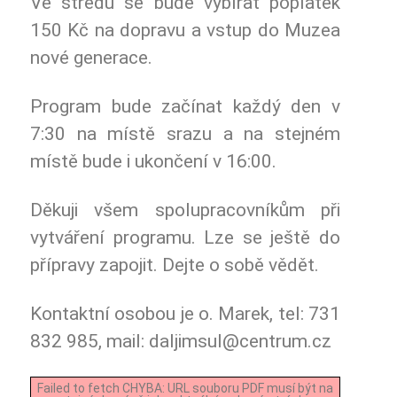
Ve středu se bude vybírat poplatek
150 Kč na dopravu a vstup do Muzea
nové generace.
Program bude začínat každý den v
7:30 na místě srazu a na stejném
místě bude i ukončení v 16:00.
Děkuji všem spolupracovníkům při
vytváření programu. Lze se ještě do
přípravy zapojit. Dejte o sobě vědět.
Kontaktní osobou je o. Marek, tel: 731
832 985, mail: daljimsul@centrum.cz
Failed to fetch CHYBA: URL souboru PDF musí být na