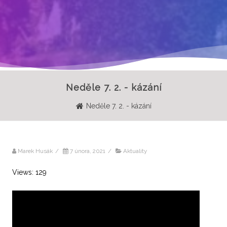
Neděle 7. 2. - kázání
Neděle 7. 2. - kázání
Marek Husák
/
7 února, 2021
/
Aktuality
Views: 129