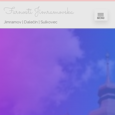
Farnosti Jimramovska
MENU
Jimramov | Dalečín | Sulkovec