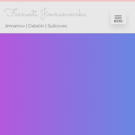
Farnosti Jimramovska
MENU
Jimramov | Dalečín | Sulkovec