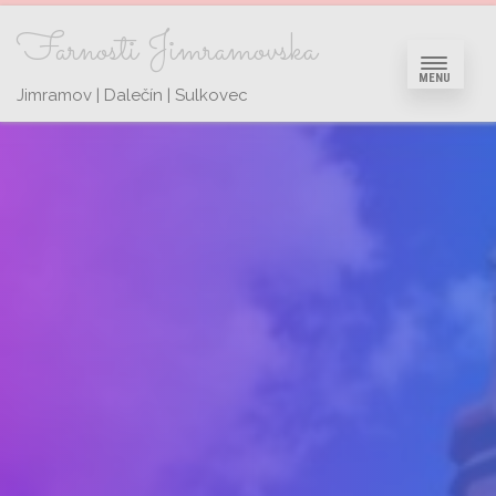
Farnosti Jimramovska
MENU
Jimramov | Dalečín | Sulkovec