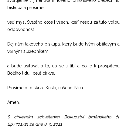
svěřujeme ti jmenování nového brněnského diecézního
biskupa a prosíme:
veď mysl Svatého otce i všech, kteří nesou za tuto volbu
odpovědnost.
Dej nám takového biskupa, který bude tvým obětavým a
věrným služebníkem
a bude usilovat o to, co se ti líbí a co je k prospěchu
Božího lidu i celé církve.
Prosíme o to skrze Krista, našeho Pána.
Amen.
S církevním schválením Biskupství brněnského čj.
Ep/701/21 ze dne 8. 9. 2021