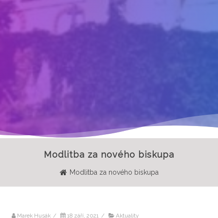
Modlitba za nového biskupa
Modlitba za nového biskupa
Marek Husák
/
18 září, 2021
/
Aktuality