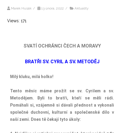
Marek Husák
/
13 února, 2022
/
Aktuality
Views: 171
SVATÍ OCHRÁNCI ČECH A MORAVY
BRATŘI SV. CYRIL A SV. METODĚJ
Milý kluku, milá holko!
Tento měsíc máme prožít se sv. Cyrilem a sv.
Metodějem. Byli to bratři, kteří se měli rádi.
Pomáhali si, vzájemně si dávali přednost a vykonali
společné duchovní, kulturní a společenské dílo v
naší zemi. Dnes tě čekají tyto úkoly: