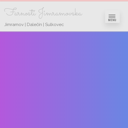
Farnosti Jimramovska
MENU
Jimramov | Dalečín | Sulkovec