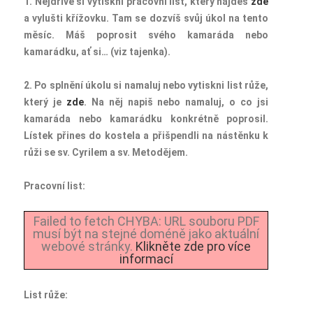
1. Nejdříve si vytiskni pracovní list, který najdeš
zde
a vylušti křížovku. Tam se dozvíš svůj úkol na tento
měsíc. Máš poprosit svého kamaráda nebo
kamarádku, ať si… (viz tajenka).
2. Po splnění úkolu si namaluj nebo vytiskni list růže,
který je
zde
. Na něj napiš nebo namaluj, o co jsi
kamaráda nebo kamarádku konkrétně poprosil.
Lístek přines do kostela a přišpendli na nástěnku k
růži se sv. Cyrilem a sv. Metodějem.
Pracovní list:
Failed to fetch CHYBA: URL souboru PDF
musí být na stejné doméně jako aktuální
webové stránky.
Klikněte zde pro více
informací
List růže: