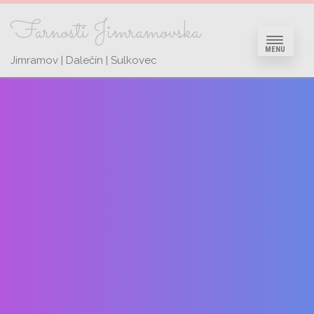
Farnosti Jimramovska
MENU
Jimramov | Dalečín | Sulkovec