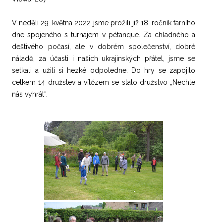
V neděli 29. května 2022 jsme prožili již 18. ročník farního
dne spojeného s turnajem v pétanque. Za chladného a
deštivého počasí, ale v dobrém společenství, dobré
náladě, za účasti i našich ukrajinských přátel, jsme se
setkali a užili si hezké odpoledne. Do hry se zapojilo
celkem 14 družstev a vítězem se stalo družstvo „Nechte
nás vyhrát“.