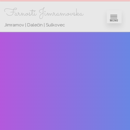
Farnosti Jimramovska
MENU
Jimramov | Dalečín | Sulkovec