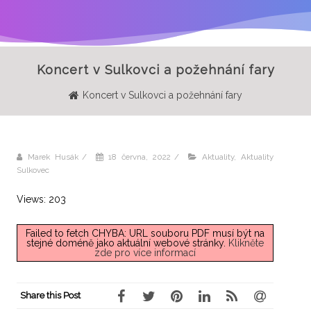
Koncert v Sulkovci a požehnání fary
Koncert v Sulkovci a požehnání fary
Marek Husák
/
18 června, 2022
/
Aktuality
,
Aktuality
Sulkovec
Views: 203
Failed to fetch CHYBA: URL souboru PDF musí být na
stejné doméně jako aktuální webové stránky.
Klikněte
zde pro více informací
Share this Post