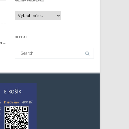
ARCHIV PŘÍSPĚVKŮ
HLEDAT
23
→