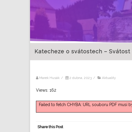
Katecheze o svátostech – Svátost 
Marek Husák
/
2 dubna, 2023
/
Aktuality
Views: 162
Failed to fetch CHYBA: URL souboru PDF musí bý
Share this Post