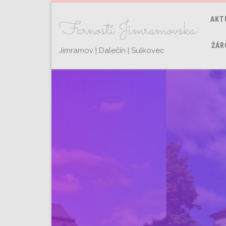
AKT
Farnosti Jimramovska
ŽÁR
Jimramov | Dalečín | Sulkovec