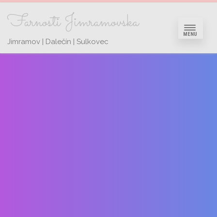
Farnosti Jimramovska
MENU
Jimramov | Dalečín | Sulkovec