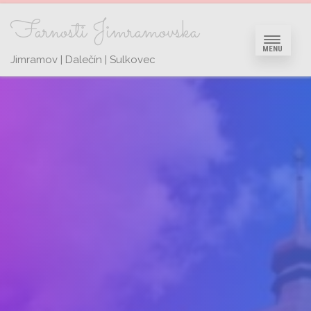
Farnosti Jimramovska
MENU
Jimramov | Dalečín | Sulkovec