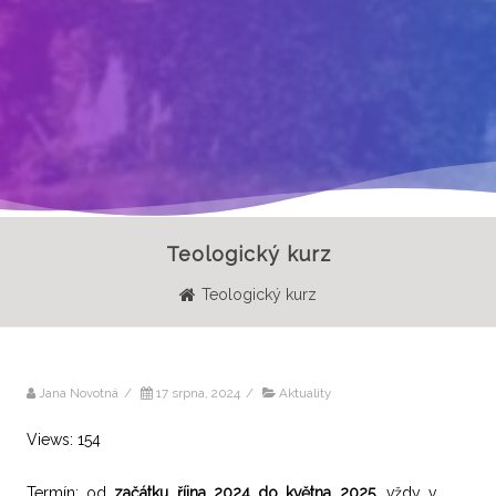
Teologický kurz
Teologický kurz
Jana Novotná
/
17 srpna, 2024
/
Aktuality
Views: 154
Termín: od
začátku října 2024 do května 2025
, vždy v