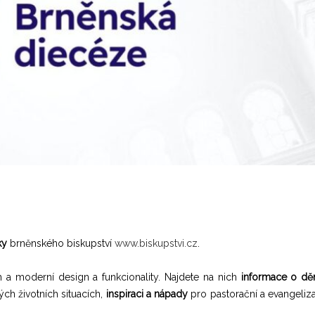
ky
brněnského biskupství
www.biskupstvi.cz
.
h a moderní design a funkcionality. Najdete na nich
informace o děn
ých životních situacích,
inspiraci a nápady
pro pastorační a evangeliz