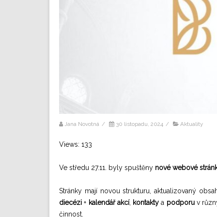
Jana Novotná
/
30 listopadu, 2024
/
Aktuality
Views: 133
Ve středu 27.11. byly spuštěny
nové webové strán
Stránky mají novou strukturu, aktualizovaný obsa
diecézi
+
kalendář akcí
,
kontakty
a
podporu
v různ
činnost.