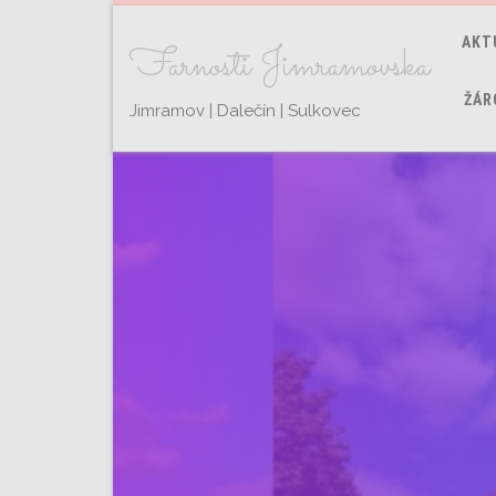
AKT
Farnosti Jimramovska
ŽÁR
Jimramov | Dalečín | Sulkovec