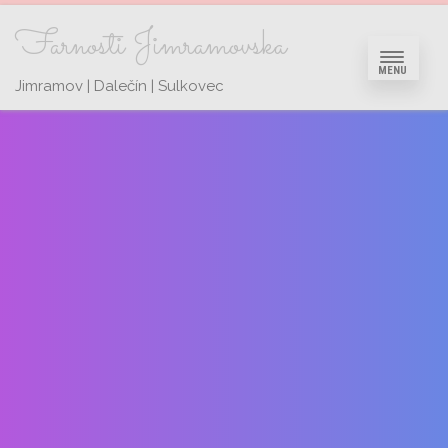
Farnosti Jimramovska
MENU
Jimramov | Dalečín | Sulkovec