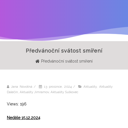
Předvánoční svátost smíření
Předvánoční svátost smíření
Jana Novotná
/
13 prosince, 2024
/
Aktuality
,
Aktuality
Dalečín
,
Aktuality Jimramov
,
Aktuality Sulkovec
Views: 196
Neděle 15.12.2024