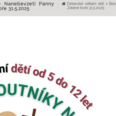
ce Nanebevzetí Panny
Děkanské setkání dětí v Baz
oře 31.5.2025
Zelené hoře 31.5.2025