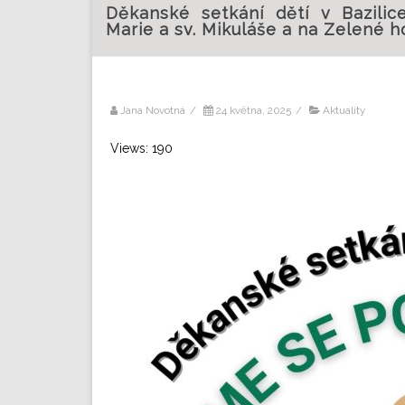
Děkanské setkání dětí v Bazili
Marie a sv. Mikuláše a na Zelené h
Jana Novotná
/
24 května, 2025
/
Aktuality
Views: 190