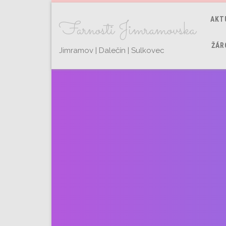
AKT
Farnosti Jimramovska
ŽÁR
Jimramov | Dalečín | Sulkovec