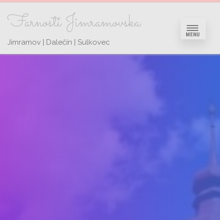
Farnosti Jimramovska
MENU
Jimramov | Dalečín | Sulkovec