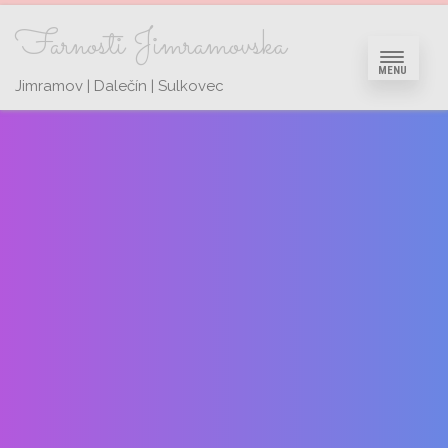
Farnosti Jimramovska
MENU
Jimramov | Dalečín | Sulkovec