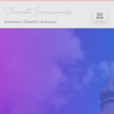
Farnosti Jimramovska
MENU
Jimramov | Dalečín | Sulkovec