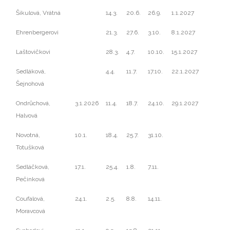
Šikulová, Vrátná
14.3.
20.6.
26.9.
1.1.2027
Ehrenbergerovi
21.3.
27.6.
3.10.
8.1.2027
Laštovičkovi
28.3.
4.7.
10.10.
15.1.2027
Sedláková,
4.4.
11.7.
17.10.
22.1.2027
Šejnohová
Ondrůchová,
3.1.2026
11.4.
18.7.
24.10.
29.1.2027
Halvová
Novotná,
10.1.
18.4.
25.7.
31.10.
Totušková
Sedláčková,
17.1.
25.4.
1.8.
7.11.
Pečinková
Coufalová,
24.1.
2.5.
8.8.
14.11.
Moravcová