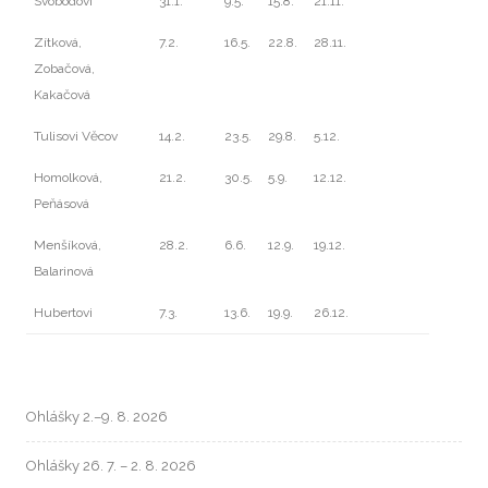
Svobodovi
31.1.
9.5.
15.8.
21.11.
Zítková,
7.2.
16.5.
22.8.
28.11.
Zobačová,
Kakačová
Tulisovi Věcov
14.2.
23.5.
29.8.
5.12.
Homolková,
21.2.
30.5.
5.9.
12.12.
Peňásová
Menšíková,
28.2.
6.6.
12.9.
19.12.
Balarinová
Hubertovi
7.3.
13.6.
19.9.
26.12.
Ohlášky 2.–9. 8. 2026
Ohlášky 26. 7. – 2. 8. 2026