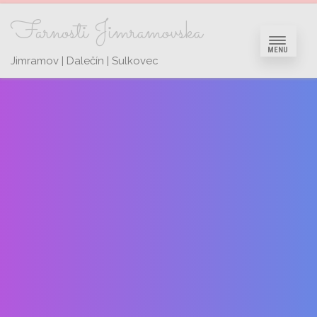
Farnosti Jimramovska
MENU
Jimramov | Dalečín | Sulkovec