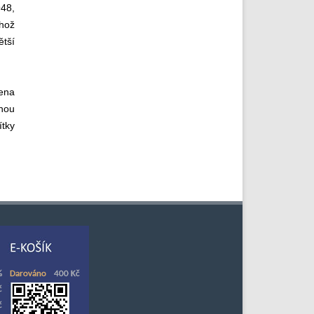
948,
éhož
ětší
lena
ěnou
ítky