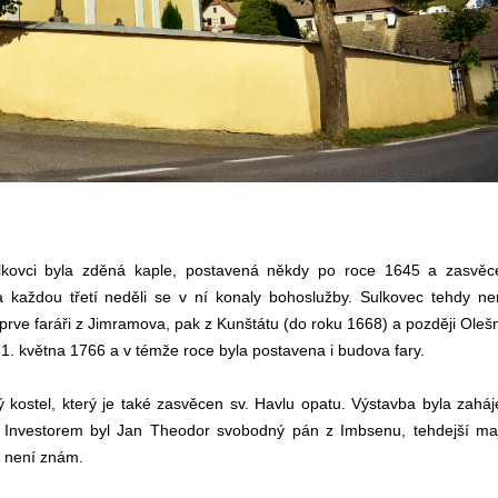
ulkovci byla zděná kaple, postavená někdy po roce 1645 a zasvěc
a každou třetí neděli se v ní konaly bohoslužby. Sulkovec tehdy n
rve faráři z Jimramova, pak z Kunštátu (do roku 1668) a později Oleš
1. května 1766 a v témže roce byla postavena i budova fary.
ý kostel, který je také zasvěcen sv. Havlu opatu. Výstavba byla zahá
. Investorem byl Jan Theodor svobodný pán z Imbsenu, tehdejší maj
l není znám.