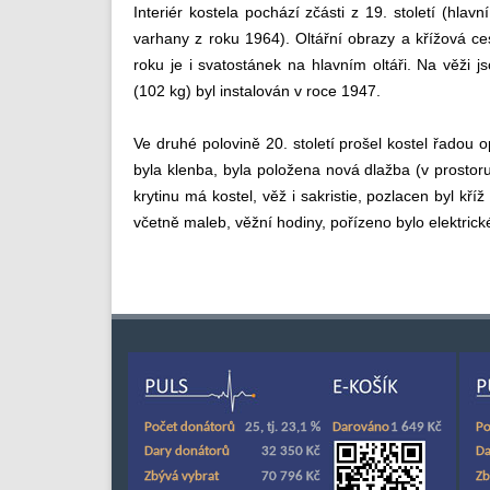
Interiér kostela pochází zčásti z 19. století (hlavn
varhany z roku 1964). Oltářní obrazy a křížová c
roku je i svatostánek na hlavním oltáři. Na věži 
(102 kg) byl instalován v roce 1947.
Ve druhé polovině 20. století prošel kostel řadou o
byla klenba, byla položena nová dlažba (v prost
krytinu má kostel, věž i sakristie, pozlacen byl kří
včetně maleb, věžní hodiny, pořízeno bylo elektrick