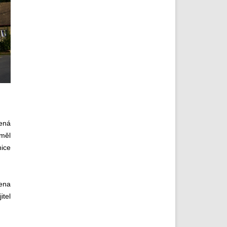
ená
eměl
nice
jena
itel