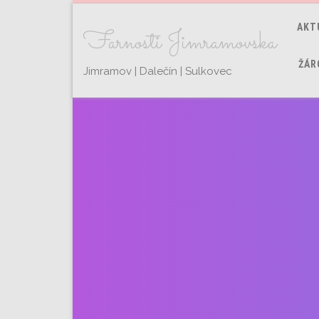
AKT
Farnosti Jimramovska
ŽÁR
Jimramov | Dalečín | Sulkovec