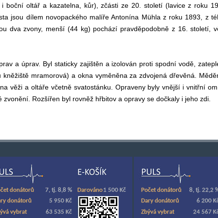
í i boční oltář a kazatelna, kůr), zčásti ze 20. století (lavice z roku 1
esta jsou dílem novopackého malíře Antonína Mühla z roku 1893, z t
jsou dva zvony, menší (44 kg) pochází pravděpodobně z 16. století, v
prav a úprav. Byl staticky zajištěn a izolován proti spodní vodě, zatep
oru kněžiště mramorová) a okna vyměněna za zdvojená dřevěná. Měd
ž na věži a oltáře včetně svatostánku. Opraveny byly vnější i vnitřní om
é zvonění. Rozšířen byl rovněž hřbitov a opravy se dočkaly i jeho zdi.